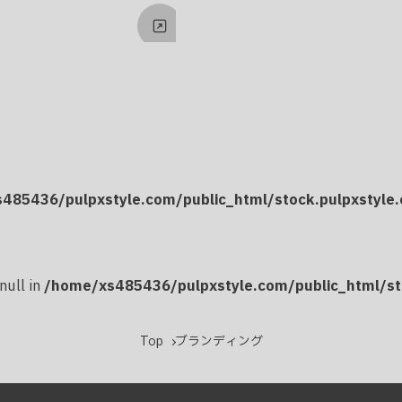
485436/pulpxstyle.com/public_html/stock.pulpxstyl
null in
/home/xs485436/pulpxstyle.com/public_html/st
Top
ブランディング