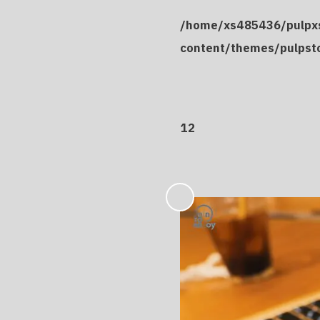
/home/xs485436/pulpxs
content/themes/pulpst
12
お
気
に
入
り