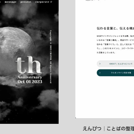
り
えんぴつ｜ことばの整