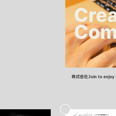
株式会社Join to e
お
気
に
入