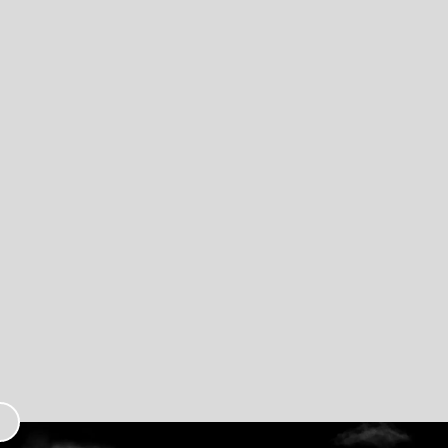
お
気
に
入