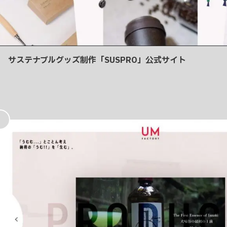
サステナブルグッズ制作「SUSPRO」公式サイト
お
気
に
入
り