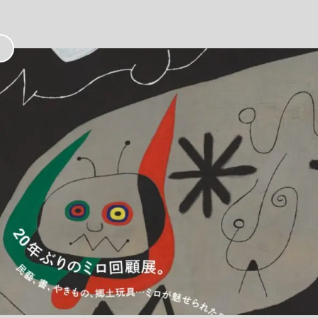
お
気
に
入
り