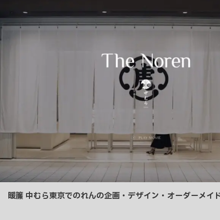
り
暖簾 中むら東京でのれんの企画・デザイン・オーダーメイ