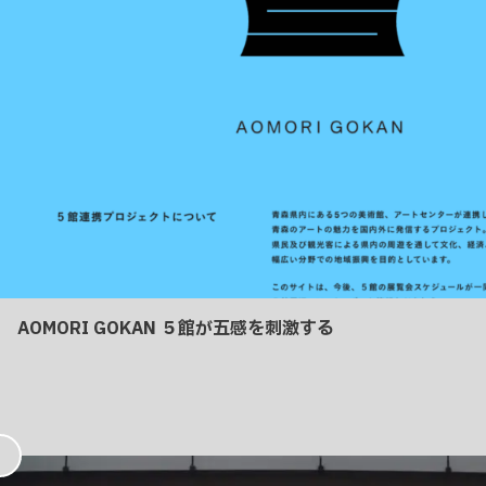
AOMORI GOKAN ５館が五感を刺激する
お
気
に
入