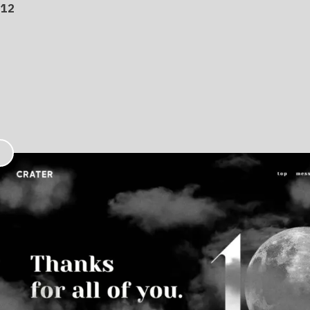
12
お
気
に
入
り