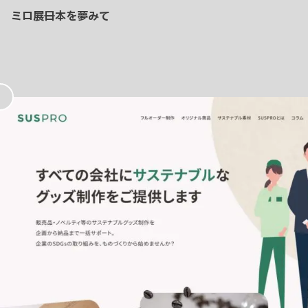
ミロ展──日本を夢みて
お
気
に
入
り