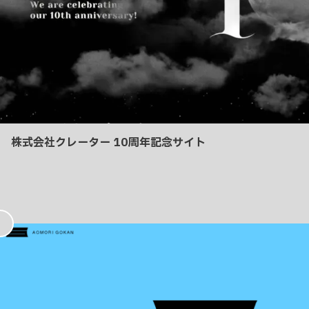
株式会社クレーター 10周年記念サイト
お
気
に
入
り