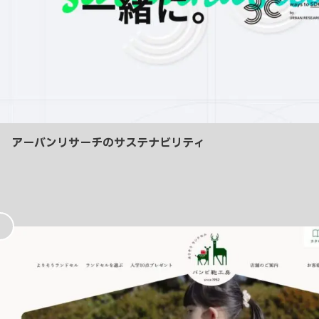
アーバンリサーチのサステナビリティ
お
気
に
入
り