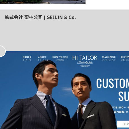
株式会社 聖林公司 | SEILIN & Co.
お
気
に
入
り