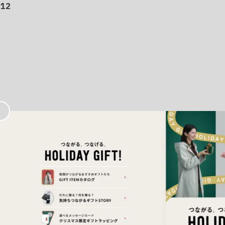
12
お
気
に
入
り