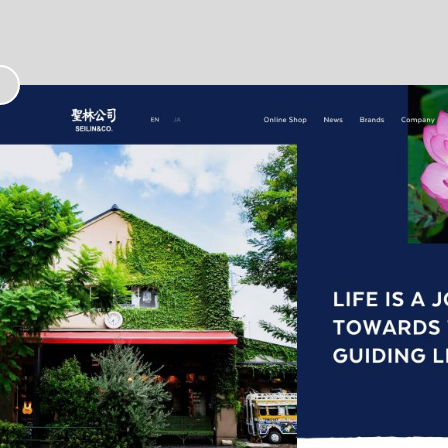
お
気
に
入
り