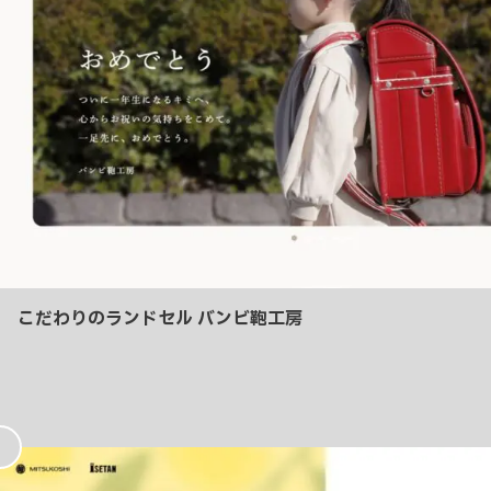
こだわりのランドセル バンビ鞄工房
お
気
に
入
り