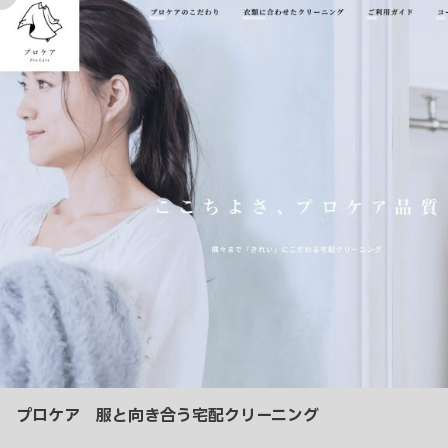
入
り
プロケア 服と向き合う宅配クリーニング