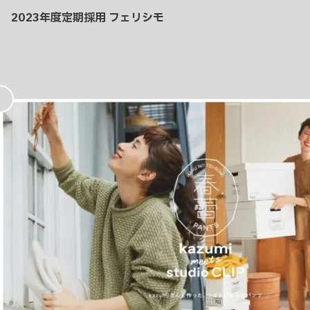
2023年度定期採用 フェリシモ
お
気
に
入
り