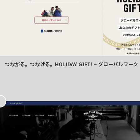
つながる。つなげる。HOLIDAY GIFT! – グローバルワーク
お
気
に
入
り