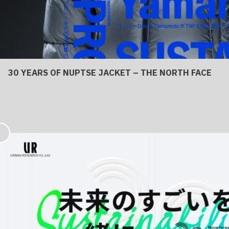
30 YEARS OF NUPTSE JACKET – THE NORTH FACE
お
気
に
入
り