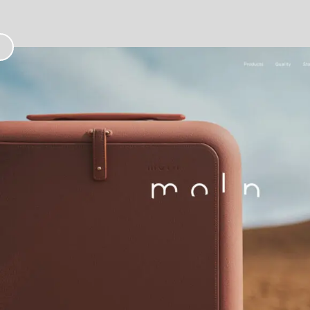
お
気
に
入
り