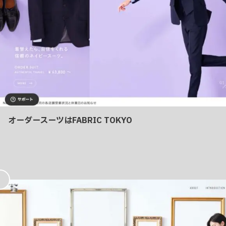
オーダースーツはFABRIC TOKYO
お
気
に
入
り