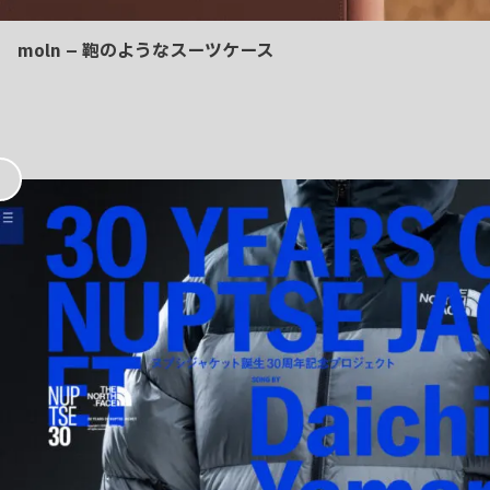
moln – 鞄のようなスーツケース
お
気
に
入
り