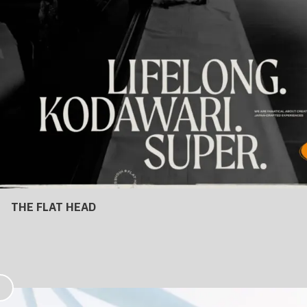
THE FLAT HEAD
お
気
に
入