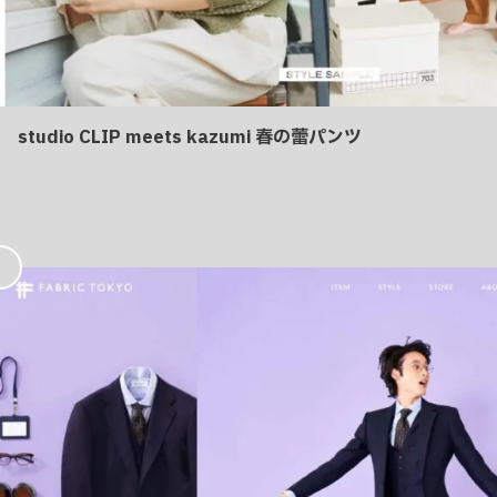
studio CLIP meets kazumi 春の蕾パンツ
お
気
に
入
り