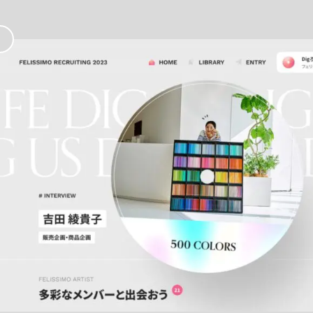
お
気
に
入
り