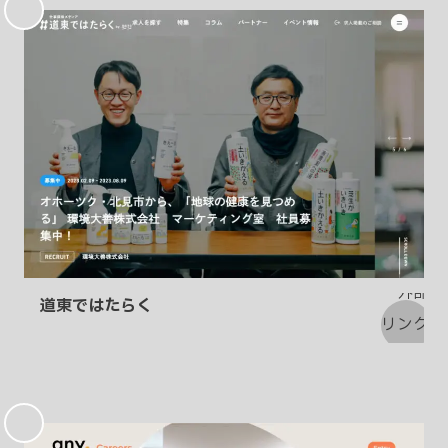
に
入
り
道東ではたらく
お
気
に
入