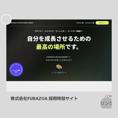
お
気
に
入
り
株式会社FURAZOA 採用特設サイト