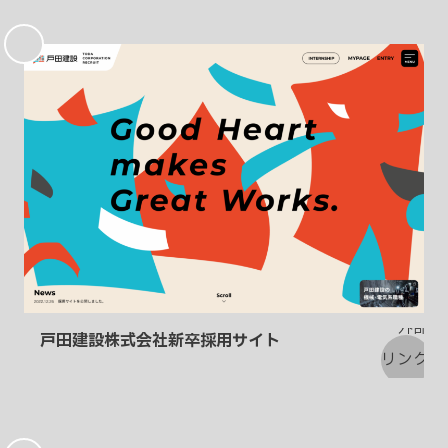
お
気
に
入
り
戸田建設株式会社新卒採用サイト
お
気