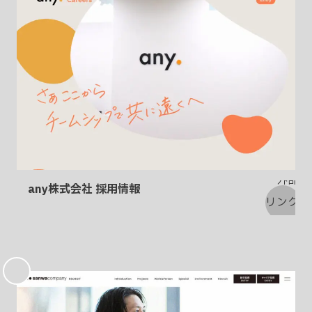
り
any株式会社 採用情報
お
気
に
入
り