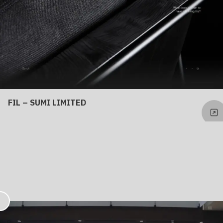
FIL – SUMI LIMITED
お
気
に
入
り