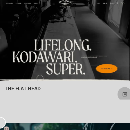
り
THE FLAT HEAD
お
気
に
入