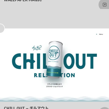
WALLPAPER MAGIC
お
気
に
入
り
CHILL OUT – チルアウト