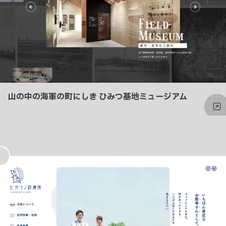
山の中の海軍の町にしき ひみつ基地ミュージアム
お
気
に
入
り