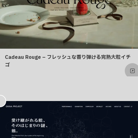
Cadeau Rouge – フレッシュな香り弾ける完熟大粒イチ
ゴ
お
気
に
入
り