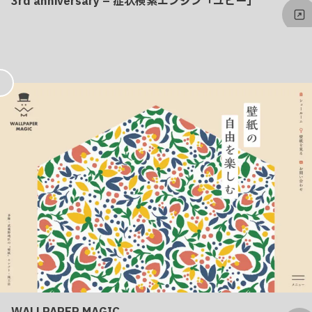
3rd anniversary – 症状検索エンジン「ユビー」
お
気
に
入
り