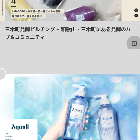
三木町発酵ビルヂング – 和歌山・三木町にある発酵のハ
ブ＆コミュニティ
お
気
に
入
り