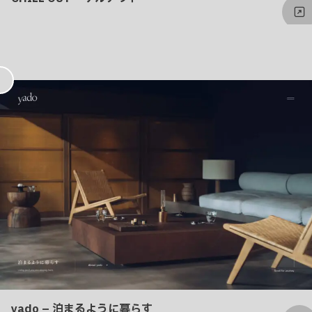
お
気
に
入
り
yado – 泊まるように暮らす