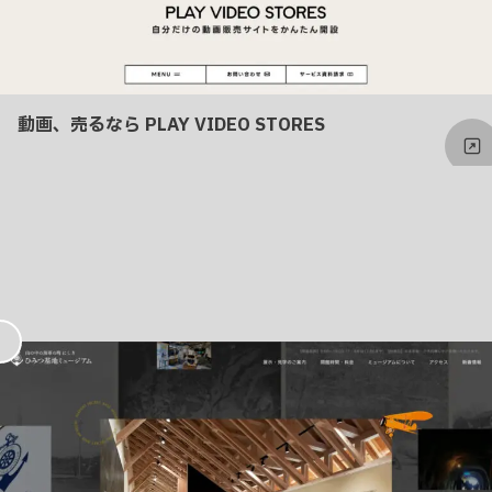
動画、売るなら PLAY VIDEO STORES
お
気
に
入
り