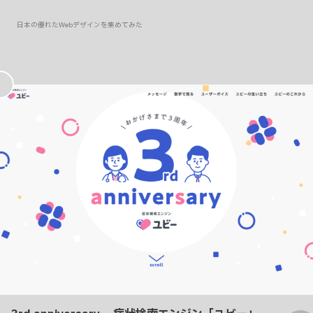
日本の優れたWebデザインを集めてみた
お
気
に
入
り