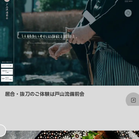
り
居合・抜刀のご体験は戸山流備前会
お
気
に
入