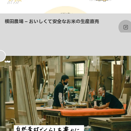
横田農場 – おいしくて安全なお米の生産直売
お
気
に
入
り