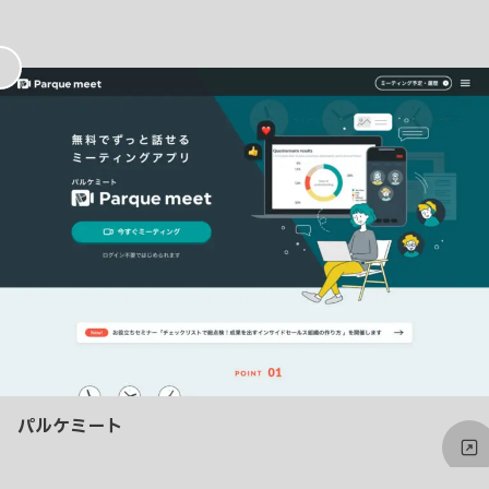
お
気
に
入
り
パルケミート