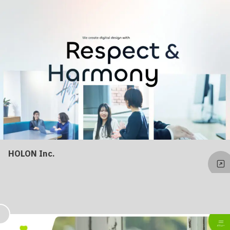
り
HOLON Inc.
お
気
に
入