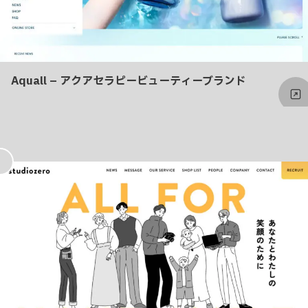
Aquall – アクアセラピービューティーブランド
お
気
に
入
り