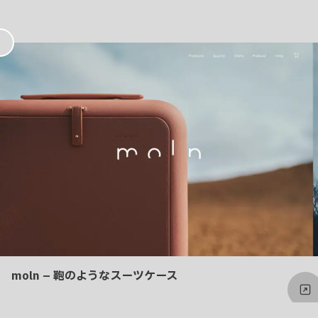
お
気
に
入
り
moln – 鞄のようなスーツケース