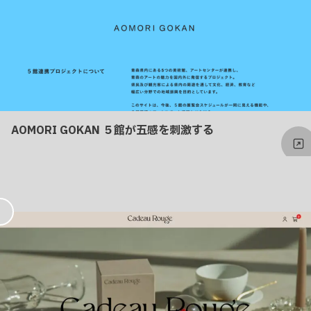
AOMORI GOKAN ５館が五感を刺激する
お
気
に
入
り