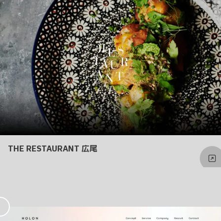
り
THE RESTAURANT 広尾
お
気
に
入