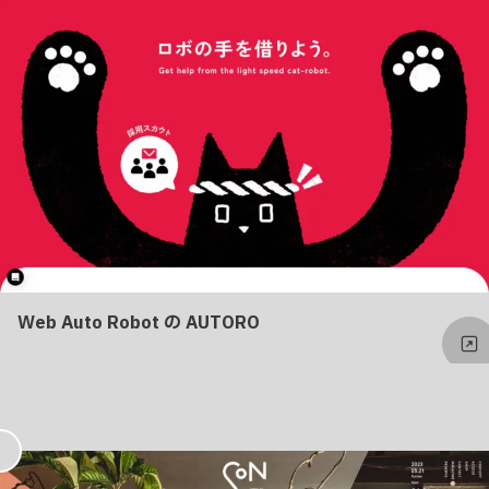
り
Web Auto Robot の AUTORO
お
気
に
入