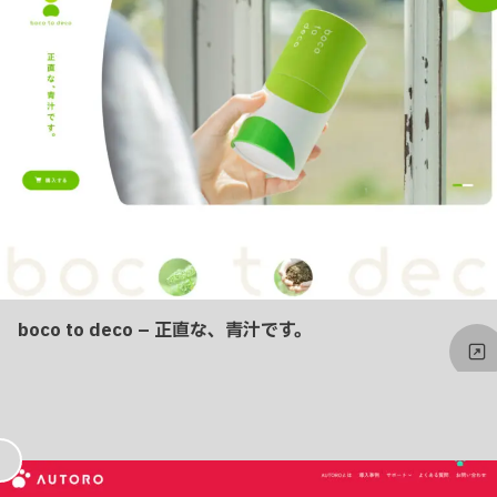
り
boco to deco – 正直な、青汁です。
お
気
に
入