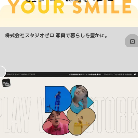
株式会社スタジオゼロ 写真で暮らしを豊かに。
お
気
に
入
り