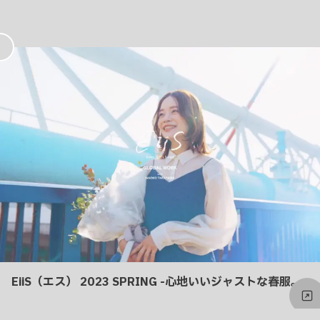
お
気
に
入
り
EiiS（エス） 2023 SPRING -心地いいジャストな春服。