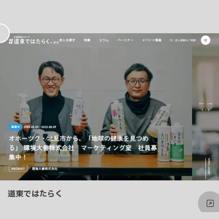
お
気
に
入
り
道東ではたらく