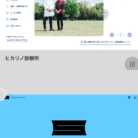
ヒカリノ診療所
お
気
に
入
り