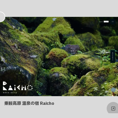
お
気
に
入
り
乗鞍高原 温泉の宿 Raicho