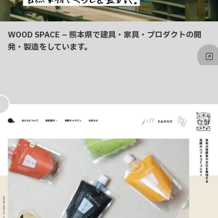
WOOD SPACE – 熊本県で建具・家具・プロダクトの開
発・製造をしています。
お
気
に
入
り