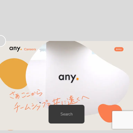
お
気
に
入
り
Search