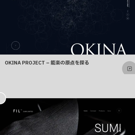
OKINA PROJECT – 能楽の原点を探る
お
気
に
入
り