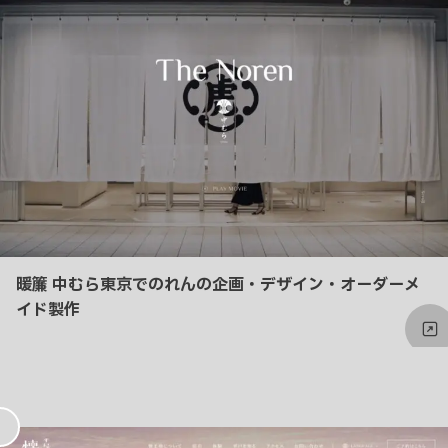
暖簾 中むら東京でのれんの企画・デザイン・オーダーメ
イド製作
お
気
に
入