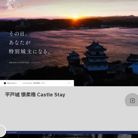
り
平戸城 懐柔櫓 Castle Stay
お
気
に
入