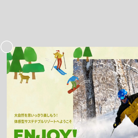
お
気
に
入
り