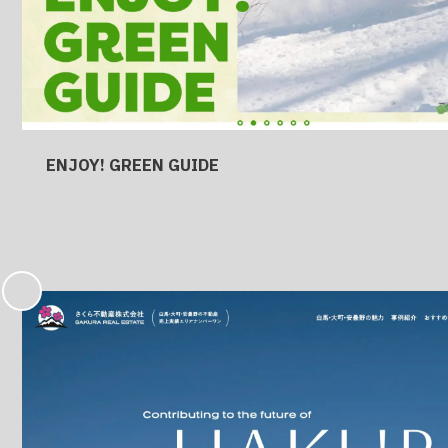
ENJOY! GREEN GUIDE
お
気
に
入
り