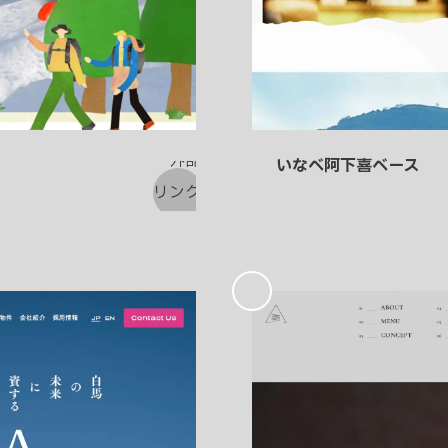
いなべ阿下喜ベース
お
気
に
入
り