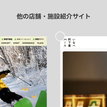
他の店舗・施設紹介サイト
お
気
に
入
り