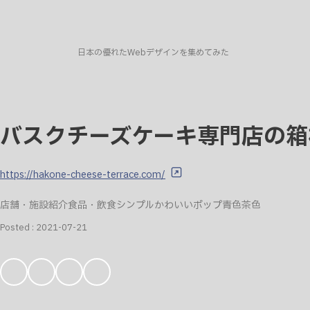
日本の優れたWebデザインを集めてみた
バスクチーズケーキ専門店の箱
https://hakone-cheese-terrace.com/
店舗・施設紹介
食品・飲食
シンプル
かわいい
ポップ
青色
茶色
Posted :
2021-07-21
お
気
に
入
り