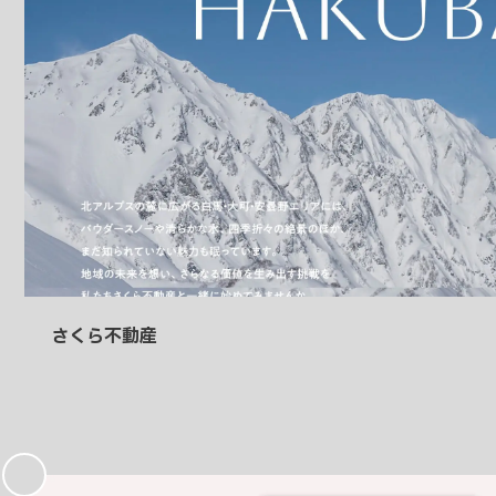
さくら不動産
お
気
に
入