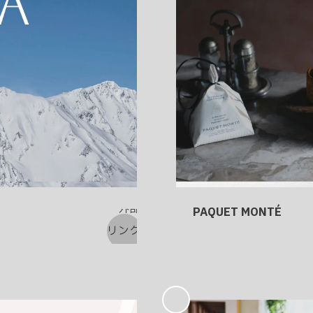
PAQUET MONTÉ
お
気
に
入