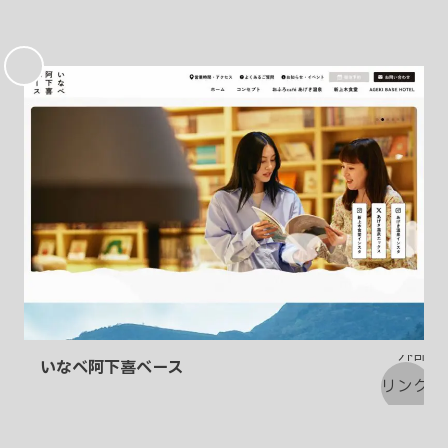
お
気
に
入
り
いなべ阿下喜ベース