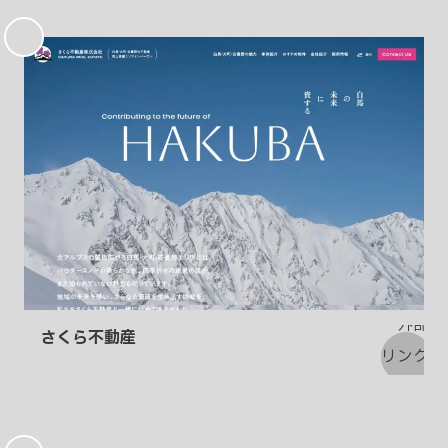
お
気
に
入
り
さくら不動産
お
気