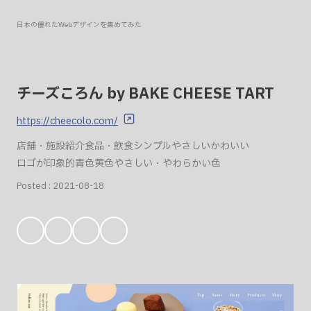
日本の優れたWebデザインを集めてみた
チーズころん by BAKE CHEESE TART
https://cheecolo.com/
店舗・施設紹介
食品・飲食
シンプル
やさしい
かわいい
ロゴが印象的
青色
黄色
やさしい・やわらかい色
Posted :
2021-08-18
お
気
に
入
り