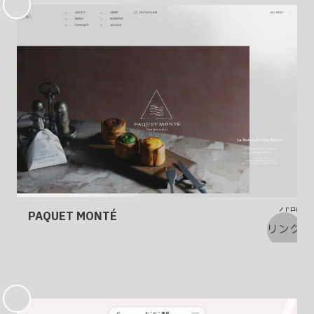
に
入
り
PAQUET MONTÉ
お
気
に
入