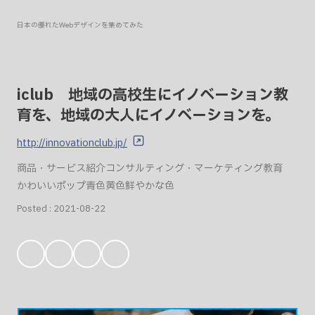
日本の優れたWebデザインを集めてみた
iclub 地域の高校生にイノベーション教
育を、地域の大人にイノベーションを。
http://innovationclub.jp/
商品・サービス紹介
コンサルティング・マーケティング
教育
かわいい
ポップ
青色
黄色
鮮やかな色
Posted :
2021-08-22
お
気
に
入
り