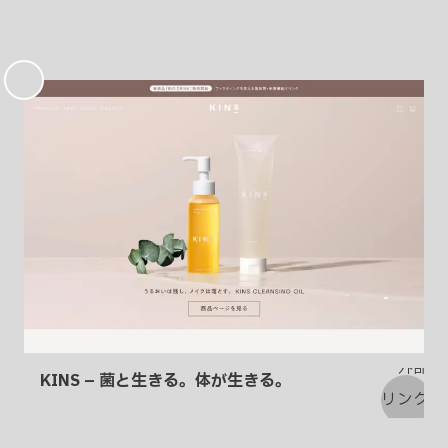
お
気
に
入
り
KINS – 菌と生きる。体が生きる。