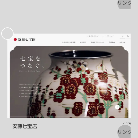
お
気
に
入
り
安藤七宝店