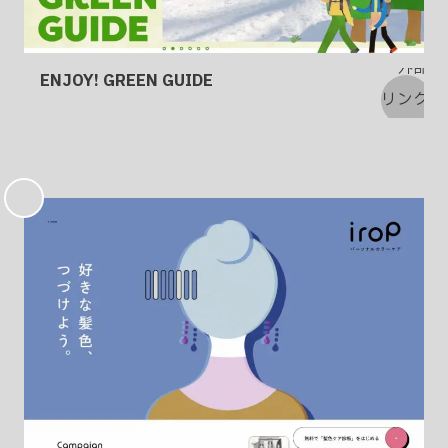
ENJOY! GREEN GUIDE
お
気
に
入
り