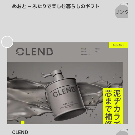
めおと – ふたりで楽しむ暮らしのギフト
お
気
に
入
り
CLEND