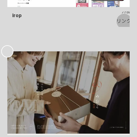
irop
お
気
に
入
り