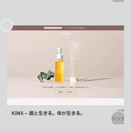
お
気
に
入
り
KINS – 菌と生きる。体が生きる。