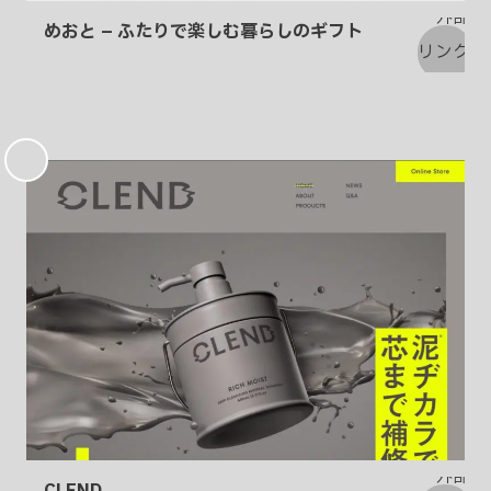
めおと – ふたりで楽しむ暮らしのギフト
お
気
に
入
り
CLEND