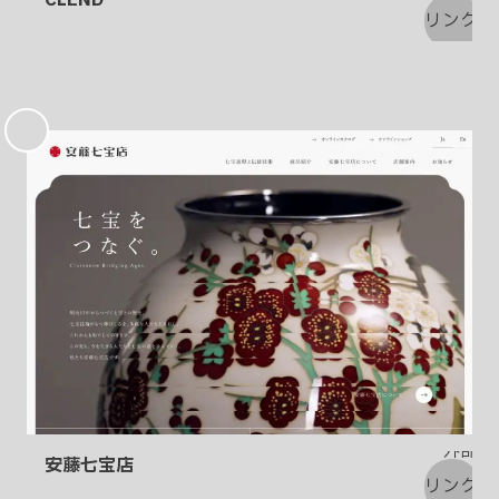
お
気
に
入
り
安藤七宝店