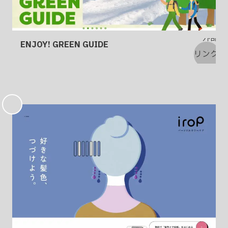
ENJOY! GREEN GUIDE
お
気
に
入
り