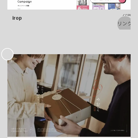
irop
お
気
に
入
り