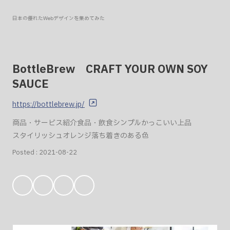
日本の優れたWebデザインを集めてみた
BottleBrew CRAFT YOUR OWN SOY
SAUCE
https://bottlebrew.jp/
商品・サービス紹介
食品・飲食
シンプル
かっこいい
上品
スタイリッシュ
オレンジ
落ち着きのある色
Posted :
2021-08-22
お
気
に
入
り