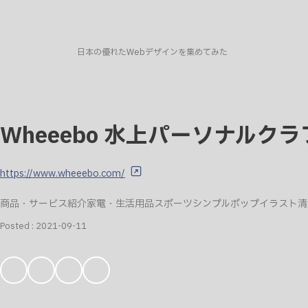
日本の優れたWebデザインを集めてみた
Wheeebo 水上パーソナルク
https://www.wheeebo.com/
商品・サービス紹介
家電・生活用品
スポーツ
シンプル
ポップ
イラスト
清
Posted :
2021-09-11
お
気
に
入
り