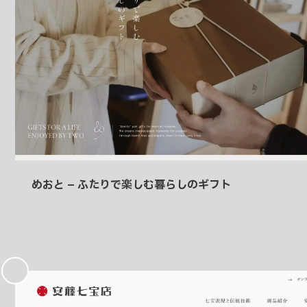
めおと – ふたりで楽しむ暮らしのギフト
お
気
に
入
り