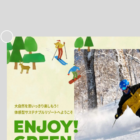
お
気
に
入
り