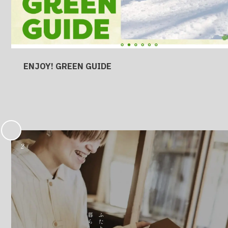
ENJOY! GREEN GUIDE
お
気
に
入
り