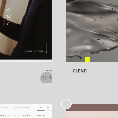
CLEND
お
気
に
入
り