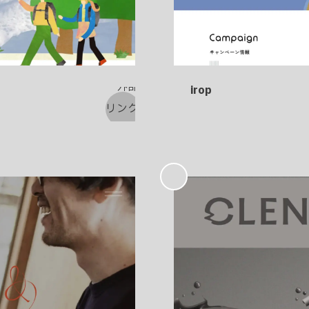
irop
お
気
に
入
り