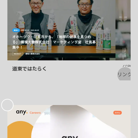
道東ではたらく
お
気
に
入
り