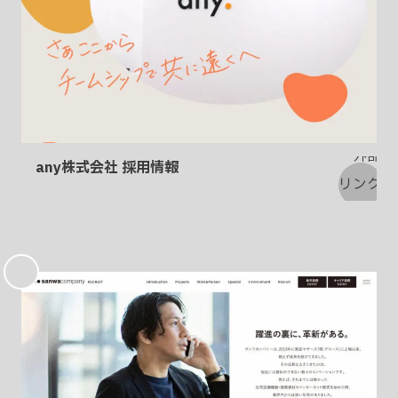
any株式会社 採用情報
お
気
に
入
り