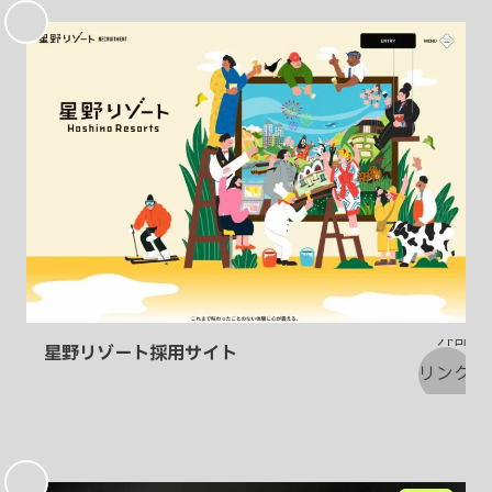
気
に
入
り
星野リゾート採用サイト
お
気
に