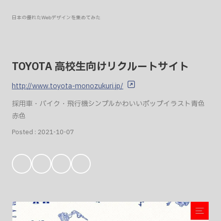
日本の優れたWebデザインを集めてみた
TOYOTA 高校生向けリクルートサイト
http://www.toyota-monozukuri.jp/
採用
車・バイク・飛行機
シンプル
かわいい
ポップ
イラスト
青色
赤色
Posted :
2021-10-07
お
気
に
入
り