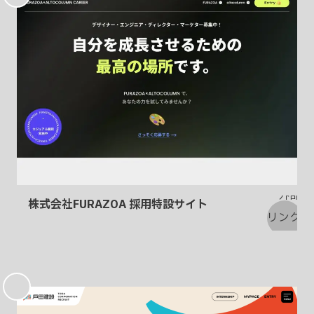
入
り
株式会社FURAZOA 採用特設サイト
お
気
に
入
り