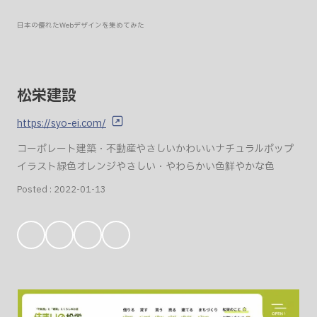
日本の優れたWebデザインを集めてみた
松栄建設
https://syo-ei.com/
コーポレート
建築・不動産
やさしい
かわいい
ナチュラル
ポップ
イラスト
緑色
オレンジ
やさしい・やわらかい色
鮮やかな色
Posted :
2022-01-13
お
気
に
入
り