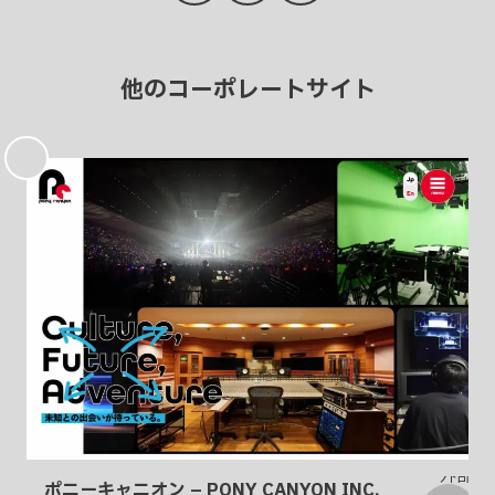
他のコーポレートサイト
お
気
に
入
り
ポニーキャニオン – PONY CANYON INC.