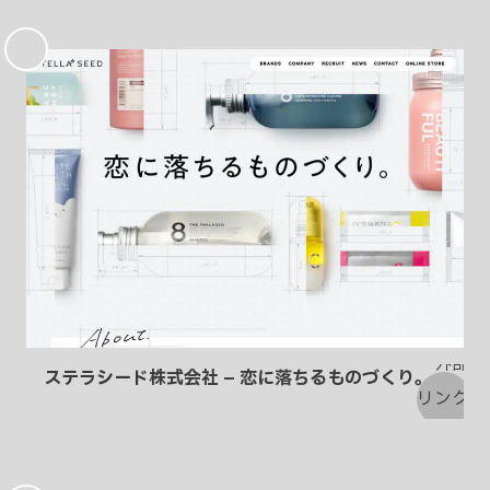
お
気
に
入
り
ステラシード株式会社 – 恋に落ちるものづくり。
お
気