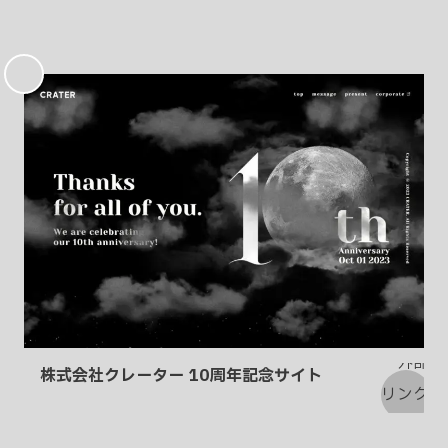
お
気
に
入
り
株式会社クレーター 10周年記念サイト