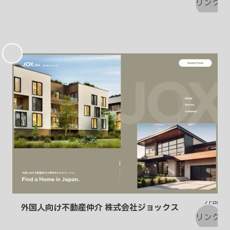
お
気
に
入
り
外国人向け不動産仲介 株式会社ジョックス