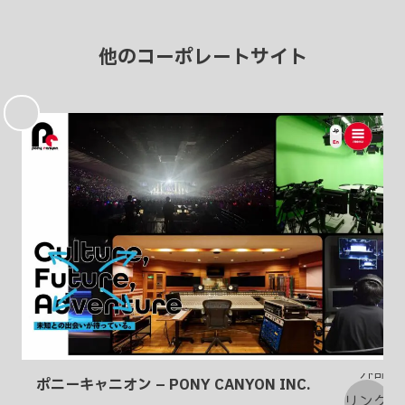
他のコーポレートサイト
お
気
に
入
り
ポニーキャニオン – PONY CANYON INC.