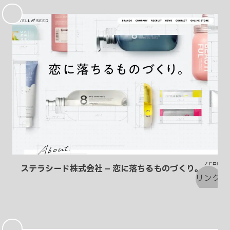
気
に
入
り
ステラシード株式会社 – 恋に落ちるものづくり。
お
気
に