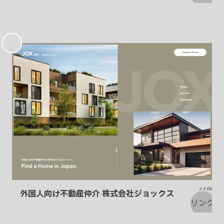
お
気
に
入
り
外国人向け不動産仲介 株式会社ジョックス