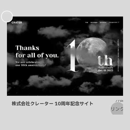
お
気
に
入
り
株式会社クレーター 10周年記念サイト
お