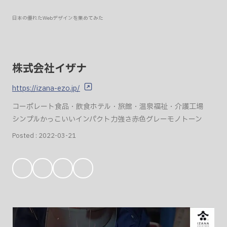
日本の優れたWebデザインを集めてみた
株式会社イザナ
https://izana-ezo.jp/
コーポレート
食品・飲食
ホテル・旅館・温泉
福祉・介護
工場
シンプル
かっこいい
インパクト
力強さ
赤色
グレー
モノトーン
Posted :
2022-03-21
お
気
に
入
り