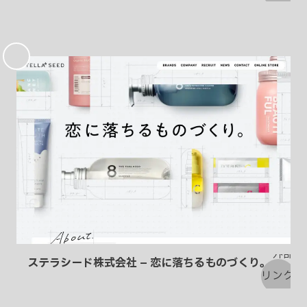
お
気
に
入
り
ステラシード株式会社 – 恋に落ちるものづくり。