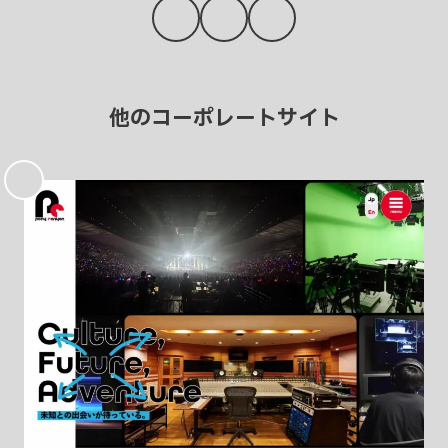
他のコーポレートサイト
お
気
に
入
り