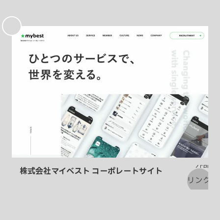
お
気
に
入
り
株式会社マイベスト コーポレートサイト