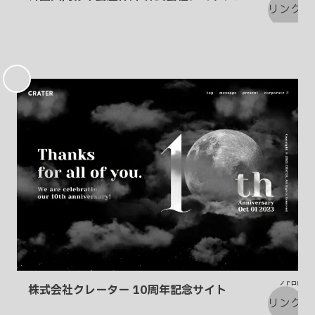
お
気
に
入
り
株式会社クレーター 10周年記念サイト