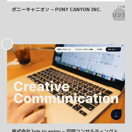
ポニーキャニオン – PONY CANYON INC.
お
気
に
入
り
株式会社Join to enjoy – 空間コンサルティングと