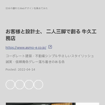
日本の優れたWebデザインを集めてみた
お客様と設計士、 二人三脚で創る 牛久工
務店
https://www.asmo-e.co.jp/
コーポレート
建築・不動産
シンプル
やさしい
スタイリッシュ
誠実・信頼
青色
グレー
落ち着きのある色
Posted :
2022-04-14
お
気
に
入
り