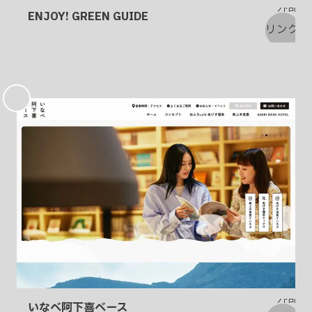
ENJOY! GREEN GUIDE
お
気
に
入
り
いなべ阿下喜ベース