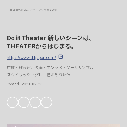
日本の優れたWebデザインを集めてみた
Do it Theater 新しいシーンは、
THEATERからはじまる。
https://www.ditjapan.com/
店舗・施設紹介
映画・エンタメ・ゲーム
シンプル
スタイリッシュ
グレー
控えめな配色
Posted :
2021-07-28
お
気
に
入
り