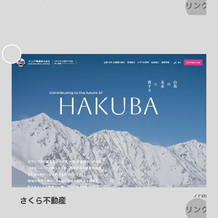
お
気
に
入
り
さくら不動産