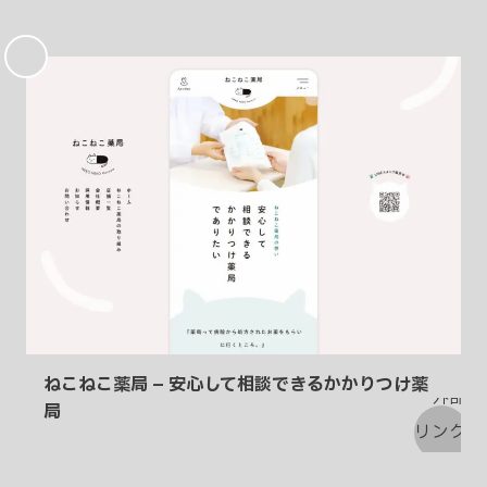
お
気
に
入
り
ねこねこ薬局 – 安心して相談できるかかりつけ薬
局