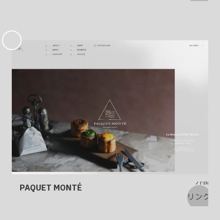
お
気
に
入
り
PAQUET MONTÉ