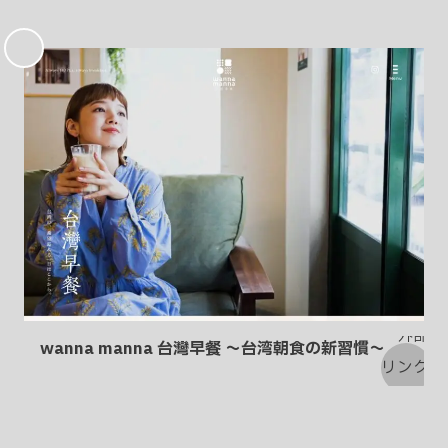
お
気
に
入
り
wanna manna 台灣早餐 〜台湾朝食の新習慣〜