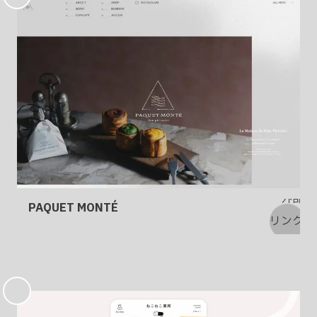
入
り
PAQUET MONTÉ
お
気
に
入
り