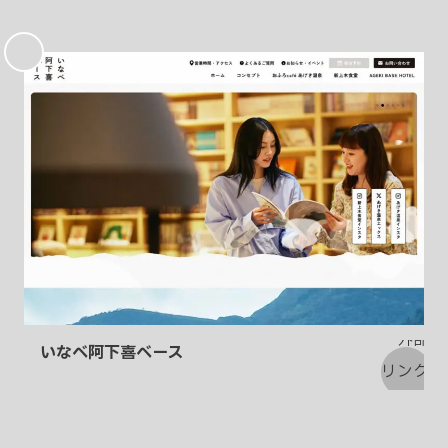
お
気
に
入
り
いなべ阿下喜ベース
お