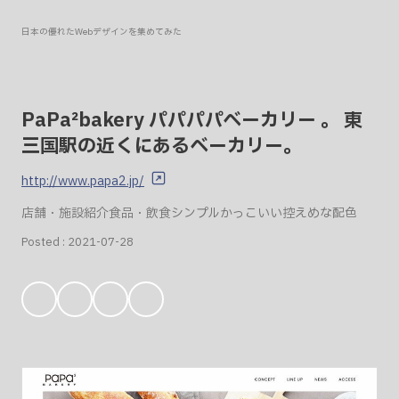
日本の優れたWebデザインを集めてみた
PaPa²bakery パパパパベーカリー 。 東
三国駅の近くにあるベーカリー。
http://www.papa2.jp/
店舗・施設紹介
食品・飲食
シンプル
かっこいい
控えめな配色
Posted :
2021-07-28
お
気
に
入
り