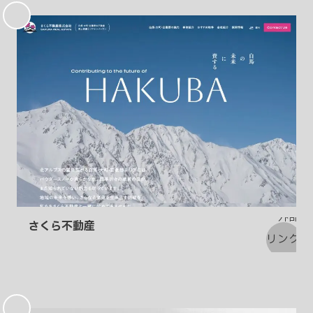
気
に
入
り
さくら不動産
お
気
に