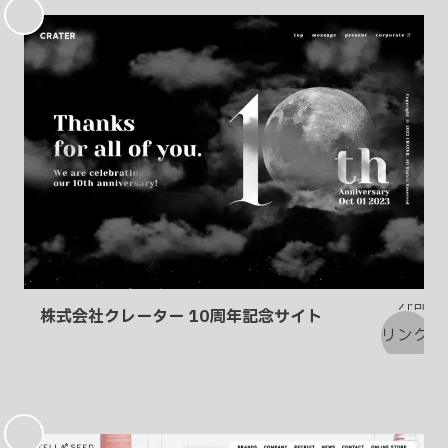
に
入
り
株式会社クレーター 10周年記念サイト
お
気
に