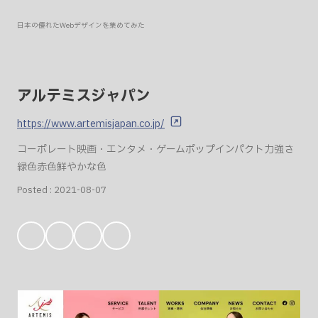
日本の優れたWebデザインを集めてみた
アルテミスジャパン
https://www.artemisjapan.co.jp/
コーポレート
映画・エンタメ・ゲーム
ポップ
インパクト
力強さ
緑色
赤色
鮮やかな色
Posted :
2021-08-07
お
気
に
入
り