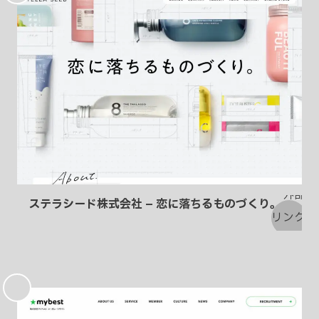
入
り
ステラシード株式会社 – 恋に落ちるものづくり。
お
気
に
入
り