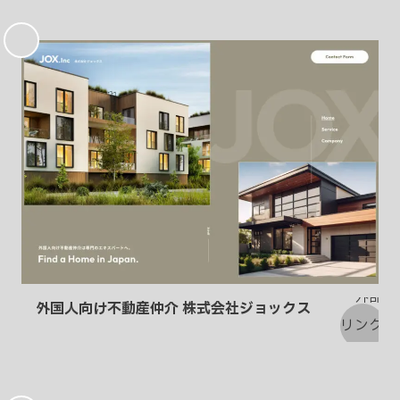
お
気
に
入
り
外国人向け不動産仲介 株式会社ジョックス
お
気