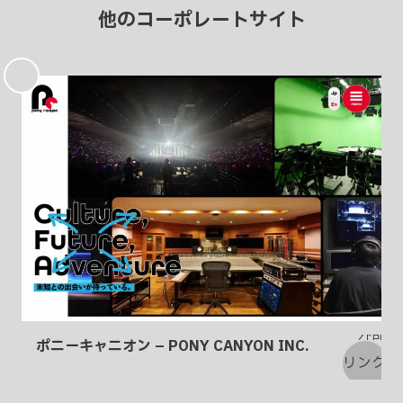
他のコーポレートサイト
お
気
に
入
り
ポニーキャニオン – PONY CANYON INC.