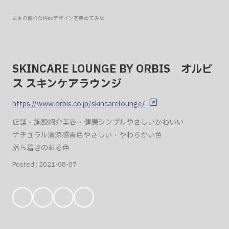
日本の優れたWebデザインを集めてみた
SKINCARE LOUNGE BY ORBIS オルビ
ス スキンケアラウンジ
https://www.orbis.co.jp/skincarelounge/
店舗・施設紹介
美容・健康
シンプル
やさしい
かわいい
ナチュラル
清涼感
青色
やさしい・やわらかい色
落ち着きのある色
Posted :
2021-08-07
お
気
に
入
り