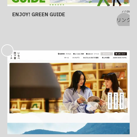
ENJOY! GREEN GUIDE
お
気
に
入
り