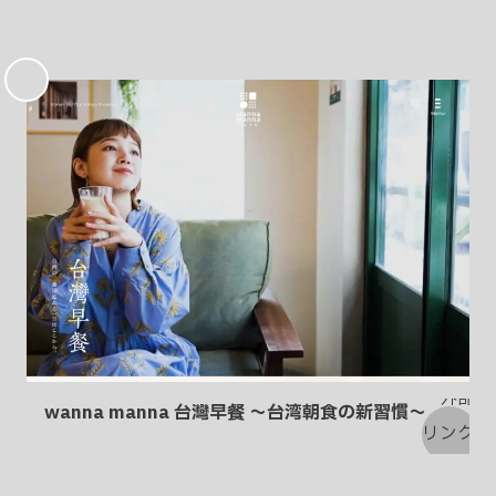
お
気
に
入
り
wanna manna 台灣早餐 〜台湾朝食の新習慣〜