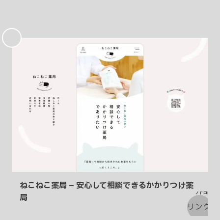
お
気
に
入
り
ねこねこ薬局 – 安心して相談できるかかりつけ薬
局