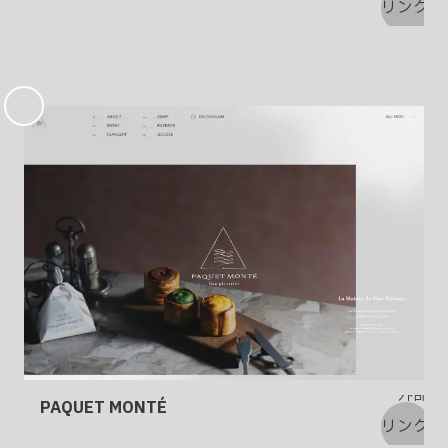
お
気
に
入
り
PAQUET MONTÉ