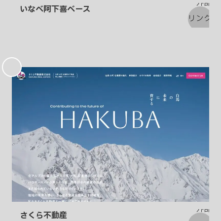
いなべ阿下喜ベース
お
気
に
入
り
さくら不動産